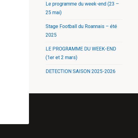
Le programme du week-end (23 –
25 mai)
Stage Football du Roannais – été
2025
LE PROGRAMME DU WEEK-END
(1er et 2 mars)
DETECTION SAISON 2025-2026