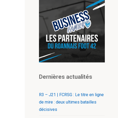
Dernières actualités
R3 – J21 | FCRSG : Le titre en ligne
de mire : deux ultimes batailles
décisives