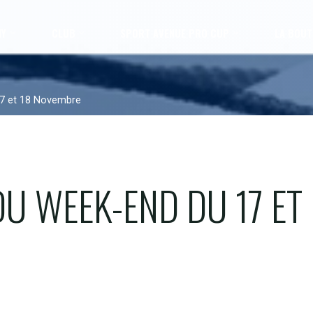
MY
CLUB
SPORT AVENUE PRO CUP
LA BOUT
7 et 18 Novembre
U WEEK-END DU 17 ET