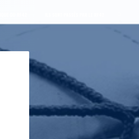
IQUE DU RF42
ILS SONT PASSÉS PAR LE RF42