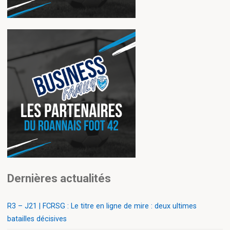
Dernières actualités
R3 – J21 | FCRSG : Le titre en ligne de mire : deux ultimes
batailles décisives