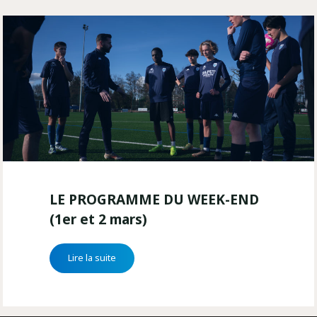
–
LE
été
PROGRAMME
2025"
DU
WEEK-
END
(1er
et
2
mars)
LE PROGRAMME DU WEEK-END
(1er et 2 mars)
"LE
Lire la suite
PROGRAMME
DU
WEEK-