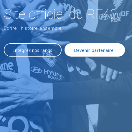
S
i
t
e
o
f
f
i
c
i
e
l
d
u
R
F
4
2
Écrire l'histoire ensemble !
Intégrer nos rangs
Devenir partenaire !