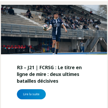
R3
–
J21
|
FCRSG
:
Le
titre
en
ligne
R3 – J21 | FCRSG : Le titre en
de
ligne de mire : deux ultimes
mire
:
batailles décisives
deux
ultimes
"R3
Lire la suite
batailles
–
décisives
J21