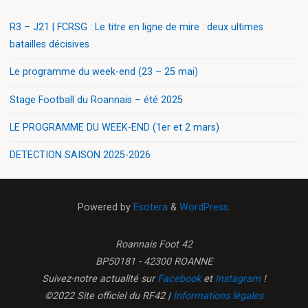
R3 – J21 | FCRSG : Le titre en ligne de mire : deux ultimes
batailles décisives
Le programme du week-end (23 – 25 mai)
Stage Football du Roannais – été 2025
LE PROGRAMME DU WEEK-END (1er et 2 mars)
DETECTION SAISON 2025-2026
Powered by
Esotera
&
WordPress
.
Roannais Foot 42
BP50181 - 42300 ROANNE
Suivez-notre actualité sur
Facebook
et
Instagram
!
©2022 Site officiel du RF42 |
Informations légales