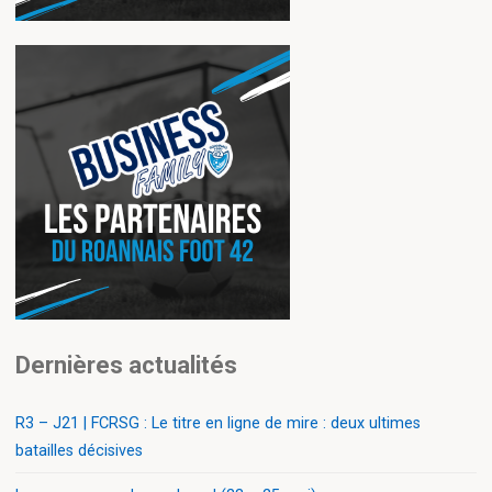
Dernières actualités
R3 – J21 | FCRSG : Le titre en ligne de mire : deux ultimes
batailles décisives