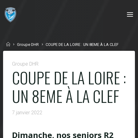
Skip
to
content
Home
Groupe DHR
COUPE DE LA LOIRE : UN 8EME À LA CLEF
Groupe DHR
COUPE DE LA LOIRE :
UN 8EME À LA CLEF
7 janvier 2022
Dimanche, nos seniors R2