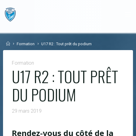
Skip
to
content
Home
Formation
U17 R2 : Tout prêt du podium
Formation
U17 R2 : TOUT PRÊT
DU PODIUM
29 mars 2019
Rendez-vous du côté de la