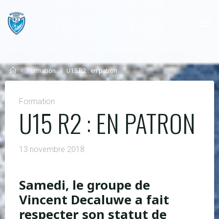
Skip
to
content
Home
Formation
U15 R2 : en patron
Formation
U15 R2 : EN PATRON
13 novembre 2018
Samedi, le groupe de
Vincent Decaluwe a fait
respecter son statut de