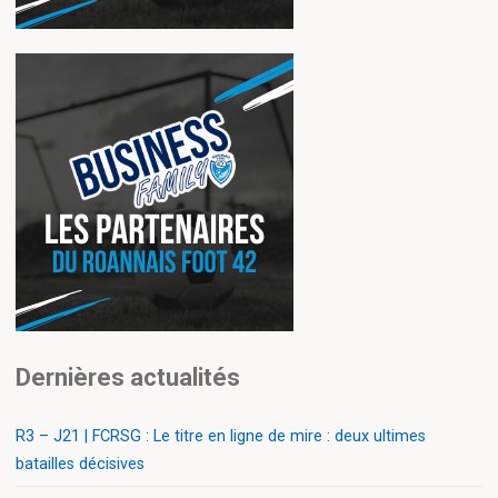
Dernières actualités
R3 – J21 | FCRSG : Le titre en ligne de mire : deux ultimes
batailles décisives