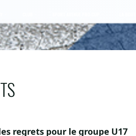
MY
CLUB
SPORT AVENUE PRO CUP
LA BOUT
NTS
des regrets pour le groupe U17