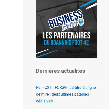
Dernières actualités
R3 – J21 | FCRSG : Le titre en ligne
de mire : deux ultimes batailles
décisives