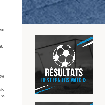
 un
t,
tre
 de
yon