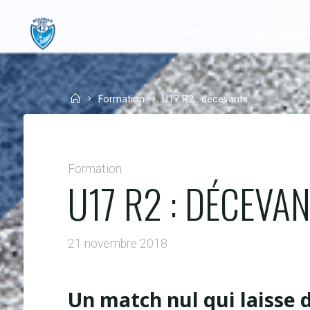
Skip
to
SÉNIORS
KFC ACADE
content
Home
Formation
U17 R2 : décevants
Formation
U17 R2 : DÉCEVA
21 novembre 2018
Un match nul qui laisse 