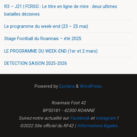
R3 – J21 | FCRSG : Le titre en ligne de mire : deux ultimes
batailles décisives
Le programme du week-end (23 – 25 mai)
Stage Football du Roannais – été 2025
LE PROGRAMME DU WEEK-END (1er et 2 mars)
DETECTION SAISON 2025-2026
Powered by
Esotera
&
WordPress
.
Roannais Foot 42
BP50181 - 42300 ROANNE
Suivez-notre actualité sur
Facebook
et
Instagram
!
©2022 Site officiel du RF42 |
Informations légales