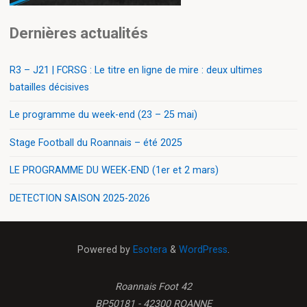
Dernières actualités
R3 – J21 | FCRSG : Le titre en ligne de mire : deux ultimes
batailles décisives
Le programme du week-end (23 – 25 mai)
Stage Football du Roannais – été 2025
LE PROGRAMME DU WEEK-END (1er et 2 mars)
DETECTION SAISON 2025-2026
Powered by
Esotera
&
WordPress
.
Roannais Foot 42
BP50181 - 42300 ROANNE