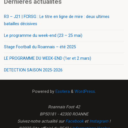
Dernières actualités
R3 – J21 | FCRSG : Le titre en ligne de mire : deux ultimes
batailles décisives
Le programme du week-end (23 – 25 mai)
Stage Football du Roannais – été 2025
LE PROGRAMME DU WEEK-END (1er et 2 mars)
DETECTION SAISON 2025-2026
Powered by
Esotera
&
WordPress
.
Roannais Foot 42
BP50181 - 42300 ROANNE
Suivez-notre actualité sur
Facebook
et
Instagram
!