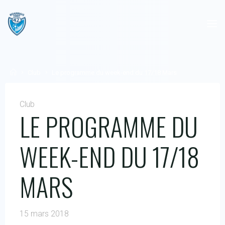
Skip
to
content
Home
Club
Le programme du week-end du 17/18 Mars
Club
LE PROGRAMME DU
WEEK-END DU 17/18
MARS
15 mars 2018