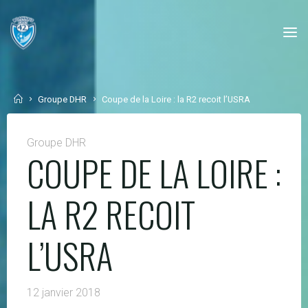
Skip
to
content
Home
Groupe DHR
Coupe de la Loire : la R2 recoit l’USRA
Groupe DHR
COUPE DE LA LOIRE :
LA R2 RECOIT
L’USRA
12 janvier 2018