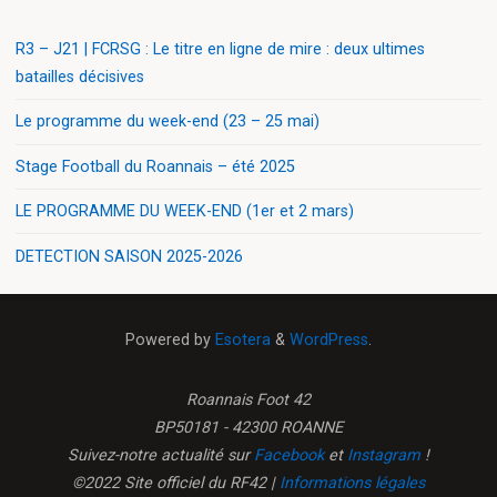
R3 – J21 | FCRSG : Le titre en ligne de mire : deux ultimes
batailles décisives
Le programme du week-end (23 – 25 mai)
Stage Football du Roannais – été 2025
LE PROGRAMME DU WEEK-END (1er et 2 mars)
DETECTION SAISON 2025-2026
Powered by
Esotera
&
WordPress
.
Roannais Foot 42
BP50181 - 42300 ROANNE
Suivez-notre actualité sur
Facebook
et
Instagram
!
©2022 Site officiel du RF42 |
Informations légales