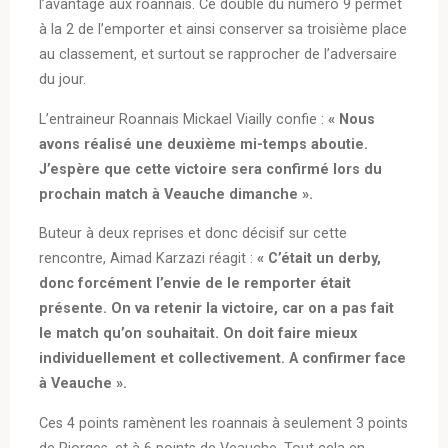
l’avantage aux roannais. Ce doublé du numéro 9 permet
à la 2 de l’emporter et ainsi conserver sa troisième place
au classement, et surtout se rapprocher de l’adversaire
du jour.
L’entraineur Roannais Mickael Viailly confie :
« Nous
avons réalisé une deuxième mi-temps aboutie.
J’espère que cette victoire sera confirmé lors du
prochain match à Veauche dimanche ».
Buteur à deux reprises et donc décisif sur cette
rencontre, Aimad Karzazi réagit :
« C’était un derby,
donc forcément l’envie de le remporter était
présente. On va retenir la victoire, car on a pas fait
le match qu’on souhaitait. On doit faire mieux
individuellement et collectivement. A confirmer face
à Veauche ».
Ces 4 points ramènent les roannais à seulement 3 points
de Riorges, et à 6 points de Veauche. Tout cela en