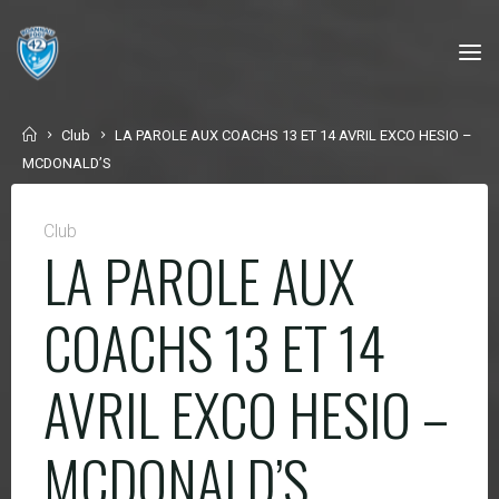
Skip
to
content
Home
Club
LA PAROLE AUX COACHS 13 ET 14 AVRIL EXCO HESIO –
MCDONALD’S
Club
LA PAROLE AUX
COACHS 13 ET 14
AVRIL EXCO HESIO –
MCDONALD’S