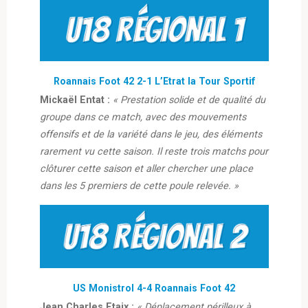
Roannais Foot 42 2-1 L’Etrat la Tour Sportif
Mickaël Entat :
« Prestation solide et de qualité du
groupe dans ce match, avec des mouvements
offensifs et de la variété dans le jeu, des éléments
rarement vu cette saison. Il reste trois matchs pour
clôturer cette saison et aller chercher une place
dans les 5 premiers de cette poule relevée. »
US Monistrol 4-4 Roannais Foot 42
Jean Charles Etaix :
« Déplacement périlleux à