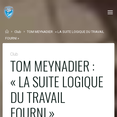
Skip
to
content
Home
Club
TOM MEYNADIER : « LA SUITE LOGIQUE DU TRAVAIL
FOURNI »
Club
TOM MEYNADIER :
« LA SUITE LOGIQUE
DU TRAVAIL
FOURNI »