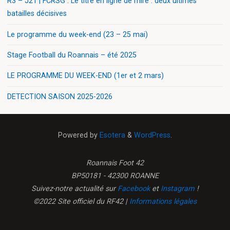
R3 – J21 | FCRSG : Le titre en ligne de mire : deux ultimes
batailles décisives
Le programme du week-end (23 – 25 mai)
Stage Football du Roannais – été 2025
LE PROGRAMME DU WEEK-END (1er et 2 mars)
DETECTION SAISON 2025-2026
Powered by
Esotera
&
WordPress
.
Roannais Foot 42
BP50181 - 42300 ROANNE
Suivez-notre actualité sur
Facebook
et
Instagram
!
©2022 Site officiel du RF42 |
Informations légales