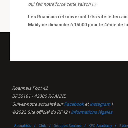
qui fait notre force cette saison ! »
Les Roannais retrouveront très vite le terrai
Mably ce dimanche à 15h00 pour le 4ème de la
Roannais Foot 42
BP50181 - 42300 ROANNE
Suivez-notre actualité sur
Facebook
et
Instagram
!
©2022 Site officiel du RF42 |
Informations légales
Actualités
/
Club
/
Groupes Séniors
/
KFC Academy
/
Evèn