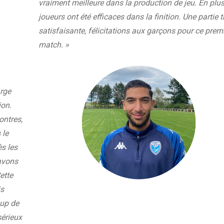
vraiment meilleure dans la production de jeu. En plus
joueurs ont été efficaces dans la finition. Une partie t
satisfaisante, félicitations aux garçons pour ce prem
match. »
rge
ion.
ontres,
 le
ès les
avons
ette
is
oup de
sérieux