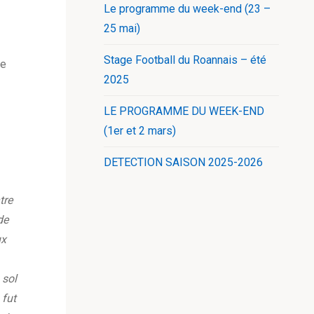
Le programme du week-end (23 –
25 mai)
Stage Football du Roannais – été
te
2025
LE PROGRAMME DU WEEK-END
(1er et 2 mars)
DETECTION SAISON 2025-2026
tre
de
ux
 sol
 fut