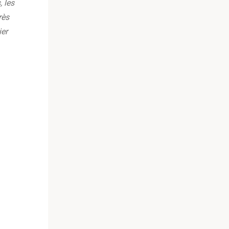
, les
rès
ier