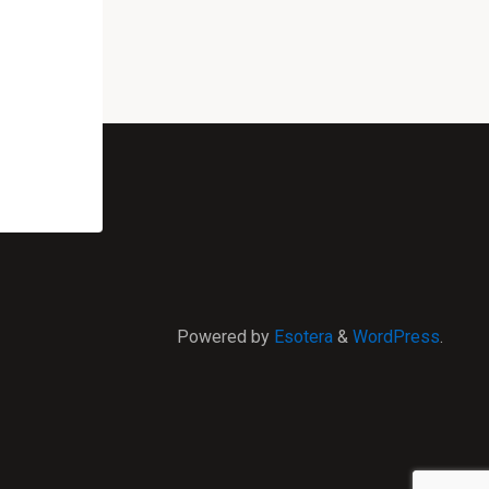
Powered by
Esotera
&
WordPress
.