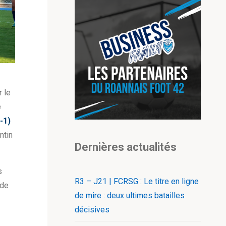
 le
e
2-1)
ntin
Dernières actualités
s
R3 – J21 | FCRSG : Le titre en ligne
 de
de mire : deux ultimes batailles
décisives