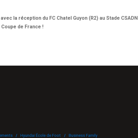
n avec la réception du FC Chatel Guyon (R2) au Stade CSADN
 Coupe de France !
ements
/
Hyundai École de Foot
/
Business Family