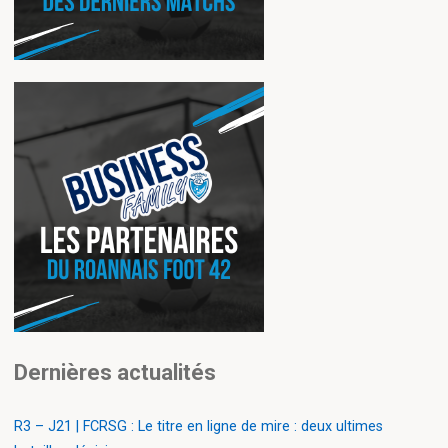
Dernières actualités
R3 – J21 | FCRSG : Le titre en ligne de mire : deux ultimes