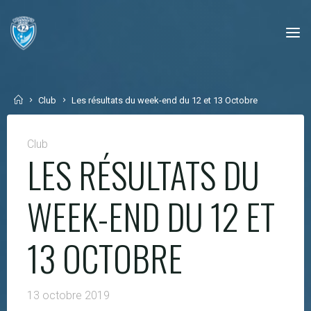
Skip
to
content
Home
Club
Les résultats du week-end du 12 et 13 Octobre
Club
LES RÉSULTATS DU
WEEK-END DU 12 ET
13 OCTOBRE
13 octobre 2019