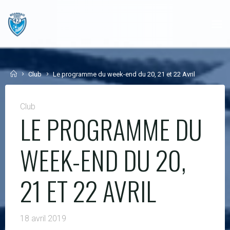
Skip
to
content
Home
Club
Le programme du week-end du 20, 21 et 22 Avril
Club
LE PROGRAMME DU
WEEK-END DU 20,
21 ET 22 AVRIL
18 avril 2019