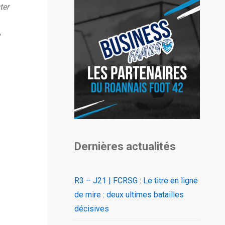
ter
Dernières actualités
R3 – J21 | FCRSG : Le titre en ligne
de mire : deux ultimes batailles
décisives