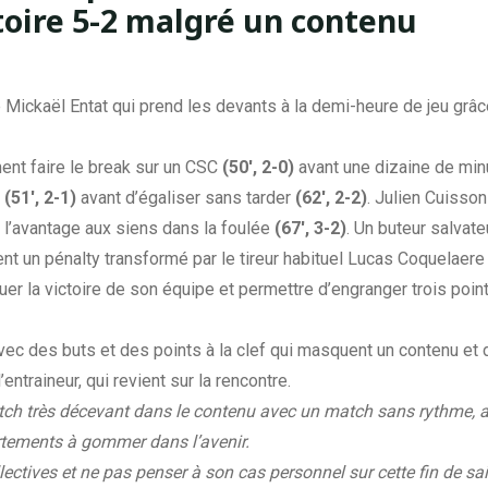
toire 5-2 malgré un contenu
 Mickaël Entat qui prend les devants à la demi-heure de jeu grâc
nt faire le break sur un CSC
(50′, 2-0)
avant une dizaine de min
e
(51′, 2-1)
avant d’égaliser sans tarder
(62′, 2-2)
. Julien Cuisson
 l’avantage aux siens dans la foulée
(67′, 3-2)
. Un buteur salvate
ent un pénalty transformé par le tireur habituel Lucas Coquelaere
er la victoire de son équipe et permettre d’engranger trois poin
vec des buts et des points à la clef qui masquent un contenu et
ntraineur, qui revient sur la rencontre.
match très décevant dans le contenu avec un match sans rythme, 
rtements à gommer dans l’avenir.
collectives et ne pas penser à son cas personnel sur cette fin de s