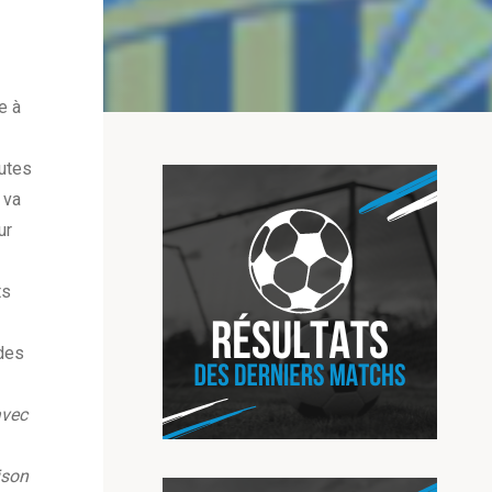
e à
utes
 va
ur
ts
 des
avec
aison