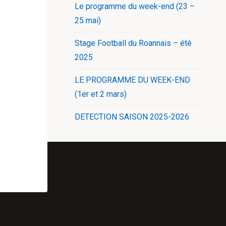
Le programme du week-end (23 –
25 mai)
Stage Football du Roannais – été
2025
LE PROGRAMME DU WEEK-END
(1er et 2 mars)
DETECTION SAISON 2025-2026