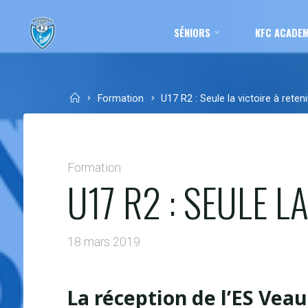
Skip
to
SÉNIORS
KFC ACADE
content
Home
Formation
U17 R2 : Seule la victoire à reteni
Formation
U17 R2 : SEULE L
18 mars 2019
La réception de l’ES Vea