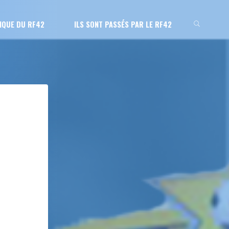
IQUE DU RF42
ILS SONT PASSÉS PAR LE RF42