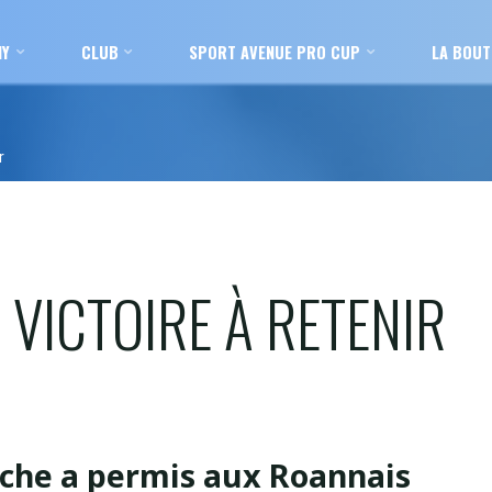
MY
CLUB
SPORT AVENUE PRO CUP
LA BOUT
r
A VICTOIRE À RETENIR
uche a permis aux Roannais