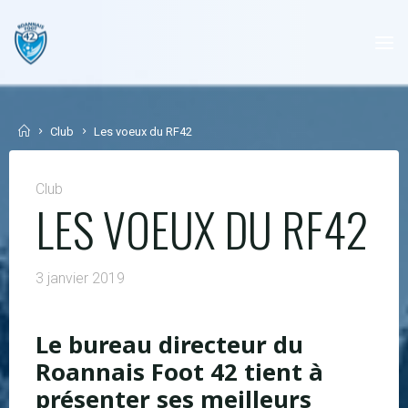
Skip
to
content
Home
Club
Les voeux du RF42
Club
LES VOEUX DU RF42
3 janvier 2019
Le bureau directeur du
Roannais Foot 42 tient à
présenter ses meilleurs