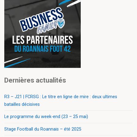
Dernières actualités
R3 – J21 | FCRSG : Le titre en ligne de mire : deux ultimes
batailles décisives
Le programme du week-end (23 – 25 mai)
Stage Football du Roannais – été 2025