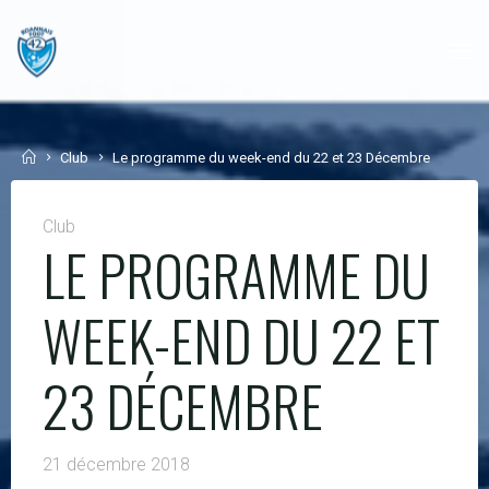
Skip
to
content
Home
Club
Le programme du week-end du 22 et 23 Décembre
Club
LE PROGRAMME DU
WEEK-END DU 22 ET
23 DÉCEMBRE
21 décembre 2018