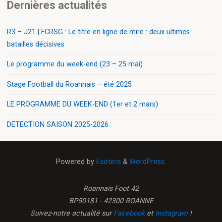
Dernières actualités
R3 – J21 | FCRSG : Le titre en ligne de mire : deux ultimes
batailles décisives
Le programme du week-end (23 – 25 mai)
Stage Football du Roannais – été 2025
LE PROGRAMME DU WEEK-END (1er et 2 mars)
DETECTION SAISON 2025-2026
Powered by
Esotera
&
WordPress
.
Roannais Foot 42
BP50181 - 42300 ROANNE
Suivez-notre actualité sur
Facebook
et
Instagram
!