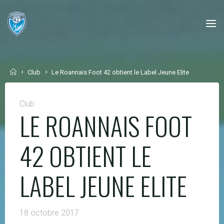
Skip
to
content
Home
Club
Le Roannais Foot 42 obtient le Label Jeune Elite
Club
LE ROANNAIS FOOT
42 OBTIENT LE
LABEL JEUNE ELITE
18 octobre 2017