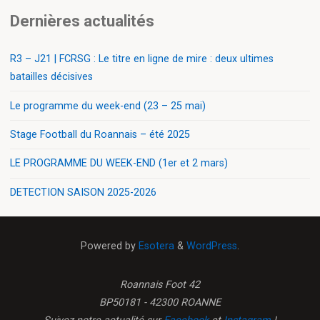
Dernières actualités
R3 – J21 | FCRSG : Le titre en ligne de mire : deux ultimes
batailles décisives
Le programme du week-end (23 – 25 mai)
Stage Football du Roannais – été 2025
LE PROGRAMME DU WEEK-END (1er et 2 mars)
DETECTION SAISON 2025-2026
Powered by
Esotera
&
WordPress
.
Roannais Foot 42
BP50181 - 42300 ROANNE