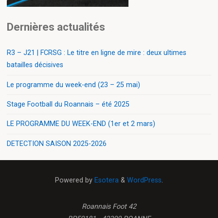
Dernières actualités
R3 – J21 | FCRSG : Le titre en ligne de mire : deux ultimes
batailles décisives
Le programme du week-end (23 – 25 mai)
Stage Football du Roannais – été 2025
LE PROGRAMME DU WEEK-END (1er et 2 mars)
DETECTION SAISON 2025-2026
Powered by
Esotera
&
WordPress
.
Roannais Foot 42