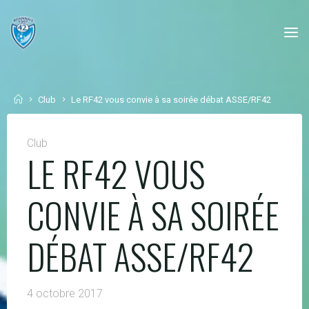
Skip
to
content
Home
Club
Le RF42 vous convie à sa soirée débat ASSE/RF42
Club
LE RF42 VOUS
CONVIE À SA SOIRÉE
DÉBAT ASSE/RF42
4 octobre 2017