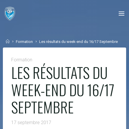
Skip
to
content
Home
Formation
Les résultats du week-end du 16/17 Septembre
Formation
LES RÉSULTATS DU
WEEK-END DU 16/17
SEPTEMBRE
17 septembre 2017