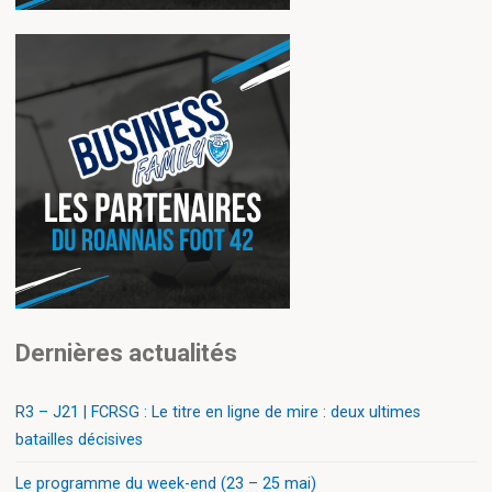
Dernières actualités
R3 – J21 | FCRSG : Le titre en ligne de mire : deux ultimes
batailles décisives
Le programme du week-end (23 – 25 mai)