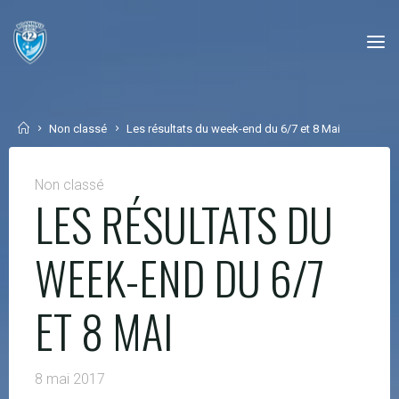
Skip
to
content
Home
Non classé
Les résultats du week-end du 6/7 et 8 Mai
Non classé
LES RÉSULTATS DU
WEEK-END DU 6/7
ET 8 MAI
8 mai 2017