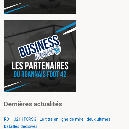
Dernières actualités
R3 – J21 | FCRSG : Le titre en ligne de mire : deux ultimes
batailles décisives