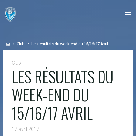
Skip
to
content
Home
Club
Les résultats du week-end du 15/16/17 Avril
Club
LES RÉSULTATS DU
WEEK-END DU
15/16/17 AVRIL
17 avril 2017