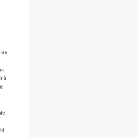
aine
ui
t à
té
le.
tif