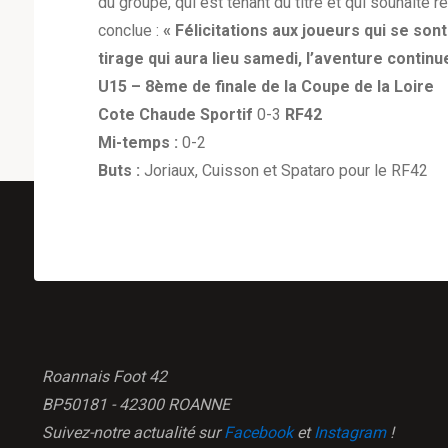
du groupe, qui est tenant du titre et qui souhaite 
conclue :
« Félicitations aux joueurs qui se so
tirage qui aura lieu samedi, l’aventure continue
U15 – 8ème de finale de la Coupe de la Loire
Cote Chaude Sportif
0-3
RF42
Mi-temps :
0-2
Buts :
Joriaux, Cuisson et Spataro pour le RF42
Roannais Foot 42
BP50181 - 42300 ROANNE
Suivez-notre actualité sur
Facebook
et
Instagram
!