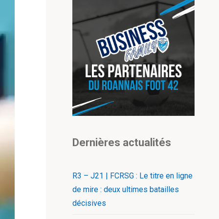
Dernières actualités
R3 – J21 | FCRSG : Le titre en ligne
de mire : deux ultimes batailles
décisives