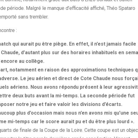
e période. Malgré le manque d’efficacité affiché, Théo Spataro
 emporté sans trembler.
ncontre :
ch qui aurait pu être piège. En effet, il n’est jamais facile
e Chaude, d’autant plus sur des horaires inhabituels en sem
 encore au collège.
art, notamment en raison des approximations techniques q
dverse. Le jeu aérien et direct de Cote Chaude nous forçai
 duels aériens. Nous avons répondu présent à leur agressivi
ettre deux buts avant la mi-temps. La seconde période fut
ser notre jeu et faire valoir les divisions d’écarts.
oup plus d’occasion mais nous n’en avons mis qu’une seu
 mi-temps car le score aurait pu et du être plus lourd ».
arts de finale de la Coupe de la Loire. Cette coupe est un objec