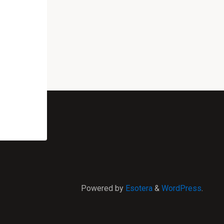
Powered by
Esotera
&
WordPress
.