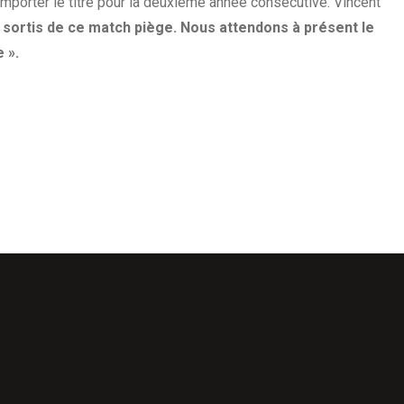
remporter le titre pour la deuxième année consécutive. Vincent
nt sortis de ce match piège. Nous attendons à présent le
 ».