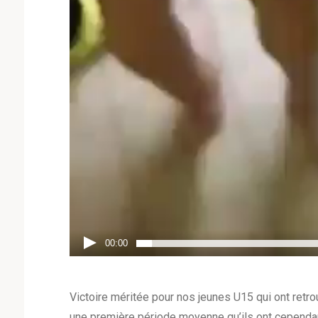
00:00
Victoire méritée pour nos jeunes U15 qui ont retr
une première période moyenne qu’ils ont cependan