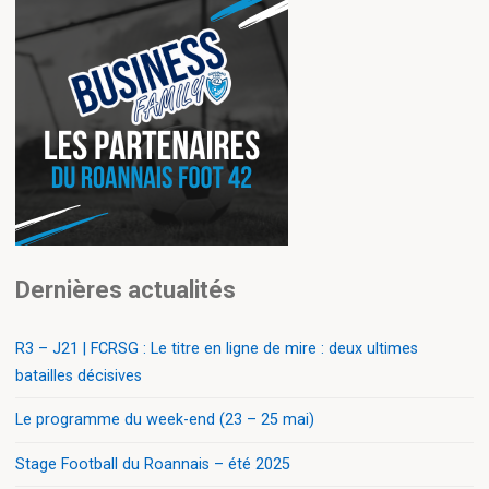
Dernières actualités
R3 – J21 | FCRSG : Le titre en ligne de mire : deux ultimes
batailles décisives
Le programme du week-end (23 – 25 mai)
Stage Football du Roannais – été 2025