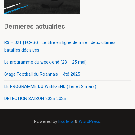
Dernières actualités
R3 – J21 | FCRSG : Le titre en ligne de mire : deux ultimes
batailles décisives
Le programme du week-end (23 – 25 mai)
Stage Football du Roannais – été 2025
LE PROGRAMME DU WEEK-END (1er et 2 mars)
DETECTION SAISON 2025-2026
Powered by
Esotera
&
WordPress
.