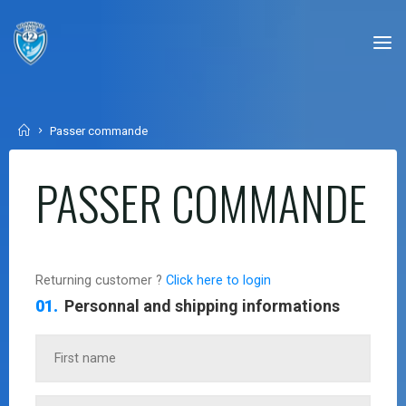
Skip
to
content
Home
Passer commande
PASSER COMMANDE
Returning customer ?
Click here to login
Personnal and shipping informations