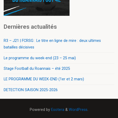
Dernières actualités
R3 – J21 | FCRSG : Le titre en ligne de mire : deux ultimes
batailles décisives
Le programme du week-end (23 – 25 mai)
Stage Football du Roannais – été 2025
LE PROGRAMME DU WEEK-END (1er et 2 mars)
DETECTION SAISON 2025-2026
Powered by
Esotera
&
WordPress
.