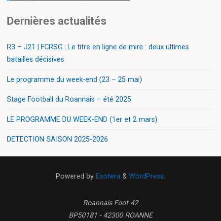
Dernières actualités
R3 – J21 | FCRSG : Le titre en ligne de mire : deux ultimes
batailles décisives
Le programme du week-end (23 – 25 mai)
Stage Football du Roannais – été 2025
LE PROGRAMME DU WEEK-END (1er et 2 mars)
DETECTION SAISON 2025-2026
Powered by
Esotera
&
WordPress
.
Roannais Foot 42
BP50181 - 42300 ROANNE