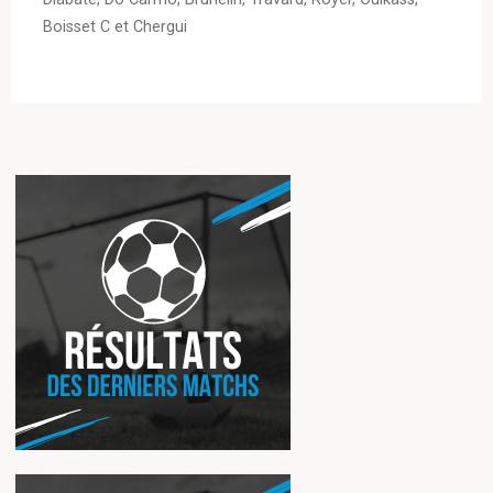
Boisset C et Chergui