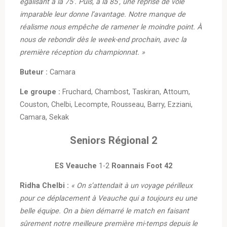
égalisant à la 75’. Puis, à la 85’, une reprise de volé
imparable leur donne l’avantage. Notre manque de
réalisme nous empêche de ramener le moindre point. À
nous de rebondir dès le week-end prochain, avec la
première réception du championnat. »
Buteur :
Camara
Le groupe :
Fruchard, Chambost, Taskiran, Attoum,
Couston, Chelbi, Lecompte, Rousseau, Barry, Ezziani,
Camara, Sekak
Seniors Régional 2
ES Veauche
1-2
Roannais Foot 42
Ridha Chelbi :
« On s’attendait à un voyage périlleux
pour ce déplacement à Veauche qui a toujours eu une
belle équipe. On a bien démarré le match en faisant
sûrement notre meilleure première mi-temps depuis le