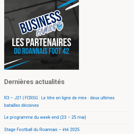
Dernières actualités
R3 – J21 | FCRSG : Le titre en ligne de mire : deux ultimes
batailles décisives
Le programme du week-end (23 – 25 mai)
Stage Football du Roannais – été 2025