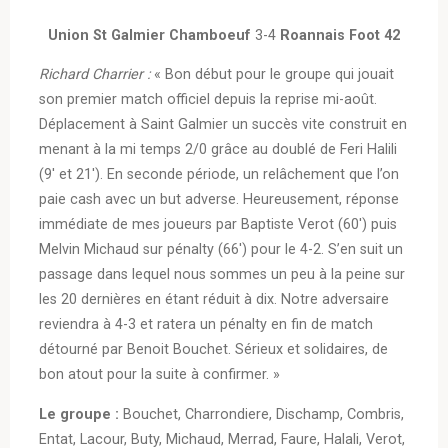
Union St Galmier Chamboeuf
3-4
Roannais Foot 42
Richard Charrier :
« Bon début pour le groupe qui jouait
son premier match officiel depuis la reprise mi-août.
Déplacement à Saint Galmier un succès vite construit en
menant à la mi temps 2/0 grâce au doublé de Feri Halili
(9′ et 21′). En seconde période, un relâchement que l’on
paie cash avec un but adverse. Heureusement, réponse
immédiate de mes joueurs par Baptiste Verot (60′) puis
Melvin Michaud sur pénalty (66′) pour le 4-2. S’en suit un
passage dans lequel nous sommes un peu à la peine sur
les 20 dernières en étant réduit à dix. Notre adversaire
reviendra à 4-3 et ratera un pénalty en fin de match
détourné par Benoit Bouchet. Sérieux et solidaires, de
bon atout pour la suite à confirmer. »
Le groupe :
Bouchet, Charrondiere, Dischamp, Combris,
Entat, Lacour, Buty, Michaud, Merrad, Faure, Halali, Verot,