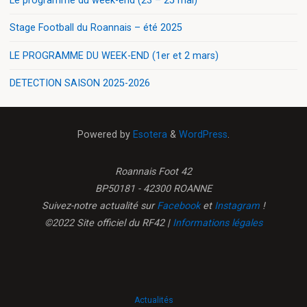
Le programme du week-end (23 – 25 mai)
Stage Football du Roannais – été 2025
LE PROGRAMME DU WEEK-END (1er et 2 mars)
DETECTION SAISON 2025-2026
Powered by
Esotera
&
WordPress
.
Roannais Foot 42
BP50181 - 42300 ROANNE
Suivez-notre actualité sur
Facebook
et
Instagram
!
©2022 Site officiel du RF42 |
Informations légales
Actualités