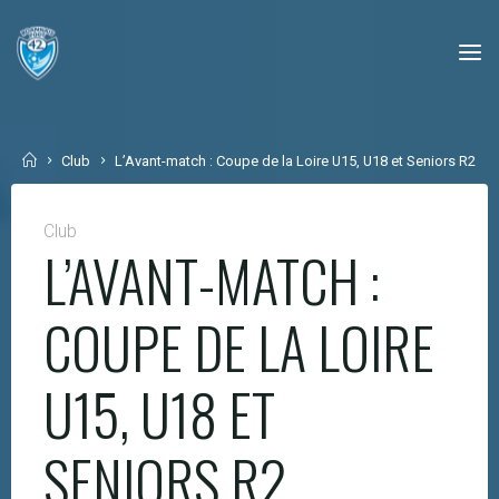
Skip
to
content
Home
Club
L’Avant-match : Coupe de la Loire U15, U18 et Seniors R2
Club
L’AVANT-MATCH :
COUPE DE LA LOIRE
U15, U18 ET
SENIORS R2