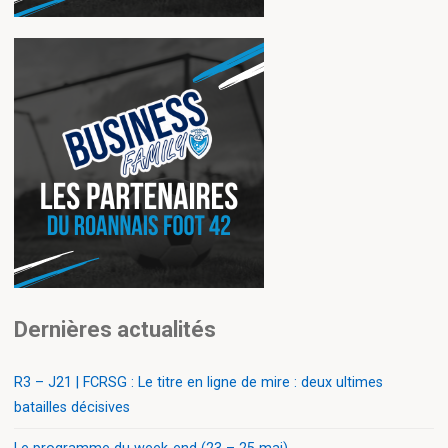
Dernières actualités
R3 – J21 | FCRSG : Le titre en ligne de mire : deux ultimes
batailles décisives