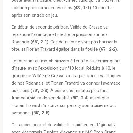
Juste avant la pause, c’est Ahmed Abid qui va trouver la
solution pour ramener les siens
(43′, 1-1)
10 minutes
après son entrée en jeu.
En début de seconde période, Vallée de Gresse va
reprendre l’avantage et mettre la pression sur nos
Roannais
(65′, 2-1)
. Ces derniers ne vont pas baisser la
tête, et Florian Travard égalise dans la foulée
(67′, 2-2)
.
Le tournant du match arrivera à l’entrée du dernier quart
d’heure, avec l’expulsion du n°10 local. Réduits à 10, le
groupe de Vallée de Gresse va craquer sous les attaques
de nos Roannais, et Florian Travard va donner l’avantage
aux siens
(79′, 2-3)
. À peine une minutes plus tard,
Ahmed Abid ira de son doublé
(80′, 2-4)
avant que
Florian Travard n’inscrive sur pénalty son troisième but
personnel
(85′, 2-5)
.
Ce succès permet de valider le maintien en Régional 2,
avec désormais 7 points d’avance sur l’AS Bron Grand