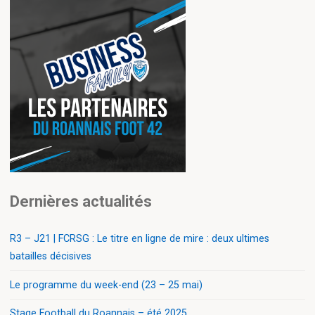
Dernières actualités
R3 – J21 | FCRSG : Le titre en ligne de mire : deux ultimes
batailles décisives
Le programme du week-end (23 – 25 mai)
Stage Football du Roannais – été 2025