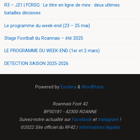
R3 – J21 | FCRSG : Le titre en ligne de mire : deux ultimes
batailles décisives
Le programme du week-end (23 – 25 mai)
Stage Football du Roannais – été 2025
LE PROGRAMME DU WEEK-END (1er et 2 mars)
DETECTION SAISON 2025-2026
Powered by
Esotera
&
WordPress
.
Roannais Foot 42
BP50181 - 42300 ROANNE
Suivez-notre actualité sur
Facebook
et
Instagram
!
©2022 Site officiel du RF42 |
Informations légales