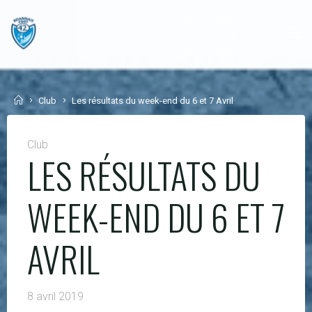
Skip
to
content
Home
Club
Les résultats du week-end du 6 et 7 Avril
Club
LES RÉSULTATS DU
WEEK-END DU 6 ET 7
AVRIL
8 avril 2019