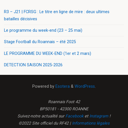
R3 – J21 | FCRSG : Le titre en ligne de mire : deux ultimes
batailles décisives
Le programme du week-end (23 – 25 mai)
Stage Football du Roannais – été 2025
LE PROGRAMME DU WEEK-END (1er et 2 mars)
DETECTION SAISON 2025-2026
Powered by
Esotera
&
WordPress
.
Roannais Foot 42
BP50181 - 42300 ROANNE
Suivez-notre actualité sur
Facebook
et
Instagram
!
©2022 Site officiel du RF42 |
Informations légales