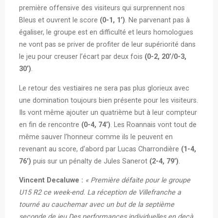
première offensive des visiteurs qui surprennent nos
Bleus et ouvrent le score
(0-1, 1’)
. Ne parvenant pas à
égaliser, le groupe est en difficulté et leurs homologues
ne vont pas se priver de profiter de leur supériorité dans
le jeu pour creuser l’écart par deux fois
(0-2, 20’/0-3,
30’)
.
Le retour des vestiaires ne sera pas plus glorieux avec
une domination toujours bien présente pour les visiteurs.
Ils vont même ajouter un quatrième but à leur compteur
en fin de rencontre
(0-4, 74’)
. Les Roannais vont tout de
même sauver l’honneur comme ils le peuvent en
revenant au score, d’abord par Lucas Charrondière
(1-4,
76’)
puis sur un pénalty de Jules Sanerot
(2-4, 79’)
.
Vincent Decaluwe :
« Première défaite pour le groupe
U15 R2 ce week-end. La réception de Villefranche a
tourné au cauchemar avec un but de la septième
seconde de jeu.
Des performances individuelles en deçà