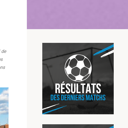
i de
es
ons