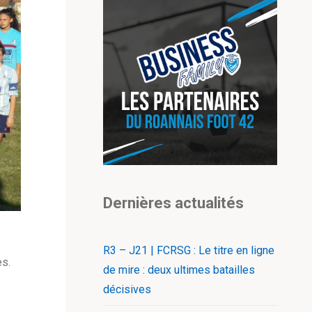
Dernières actualités
R3 – J21 | FCRSG : Le titre en ligne
es.
de mire : deux ultimes batailles
décisives