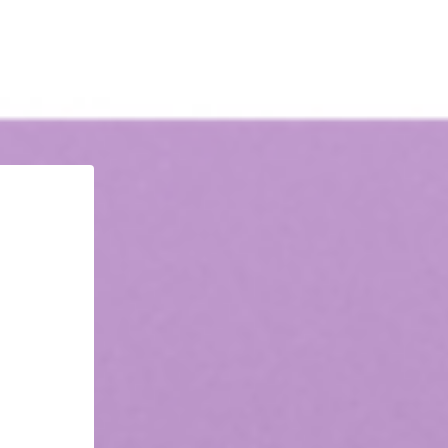
IQUE DU RF42
ILS SONT PASSÉS PAR LE RF42