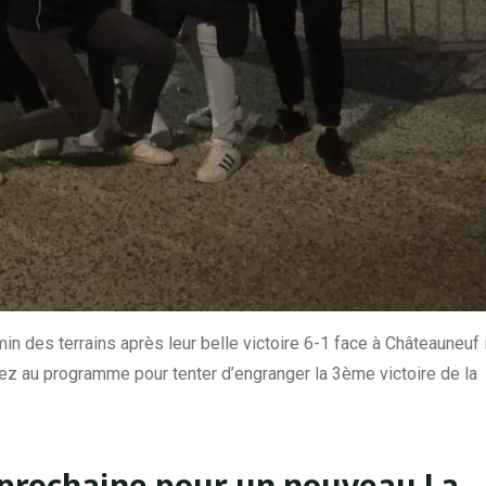
in des terrains après leur belle victoire 6-1 face à Châteauneuf i
z au programme pour tenter d’engranger la 3ème victoire de la
prochaine pour un nouveau La