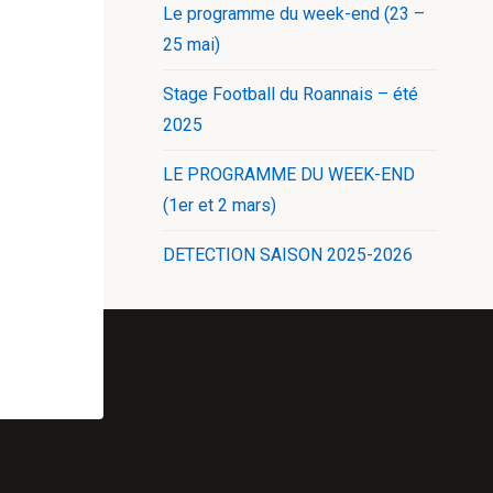
Le programme du week-end (23 –
25 mai)
Stage Football du Roannais – été
2025
LE PROGRAMME DU WEEK-END
(1er et 2 mars)
DETECTION SAISON 2025-2026