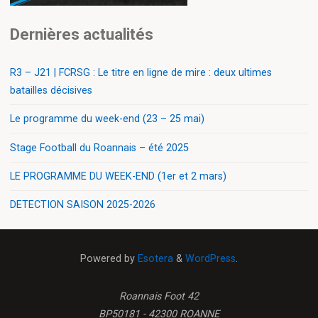
Dernières actualités
R3 – J21 | FCRSG : Le titre en ligne de mire : deux ultimes
batailles décisives
Le programme du week-end (23 – 25 mai)
Stage Football du Roannais – été 2025
LE PROGRAMME DU WEEK-END (1er et 2 mars)
DETECTION SAISON 2025-2026
Powered by
Esotera
&
WordPress
.
Roannais Foot 42
BP50181 - 42300 ROANNE