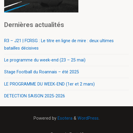
Dernières actualités
R3 – J21 | FCRSG : Le titre en ligne de mire : deux ultimes
batailles décisives
Le programme du week-end (23 – 25 mai)
Stage Football du Roannais – été 2025
LE PROGRAMME DU WEEK-END (1er et 2 mars)
DETECTION SAISON 2025-2026
Powered by
Esotera
&
WordPress
.