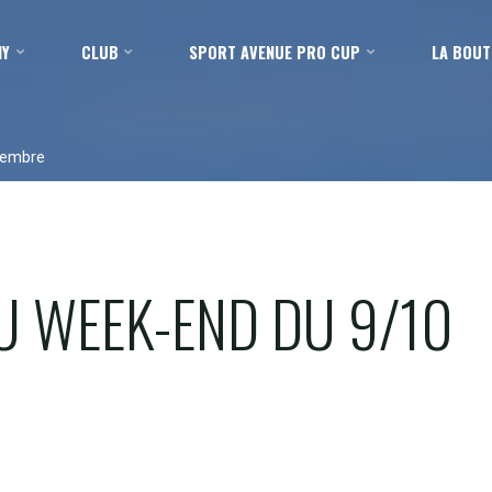
MY
CLUB
SPORT AVENUE PRO CUP
LA BOUT
cembre
U WEEK-END DU 9/10