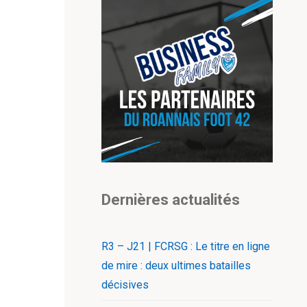
Dernières actualités
R3 – J21 | FCRSG : Le titre en ligne
de mire : deux ultimes batailles
décisives