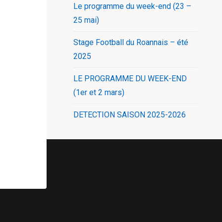
Le programme du week-end (23 –
25 mai)
Stage Football du Roannais – été
2025
LE PROGRAMME DU WEEK-END
(1er et 2 mars)
DETECTION SAISON 2025-2026