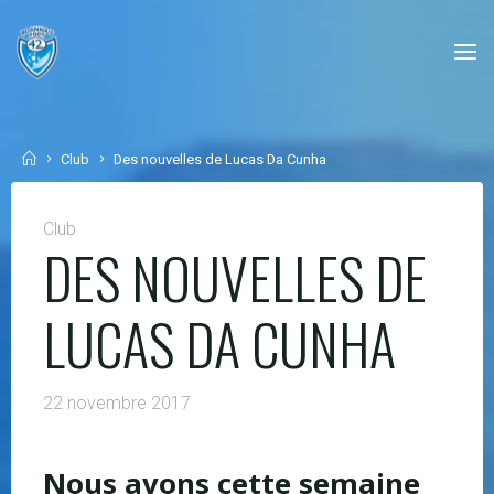
Skip
to
content
Home
Club
Des nouvelles de Lucas Da Cunha
Club
DES NOUVELLES DE
LUCAS DA CUNHA
22 novembre 2017
Nous avons cette semaine