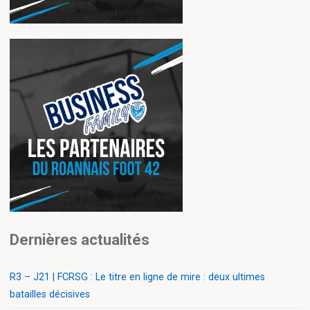
Dernières actualités
R3 – J21 | FCRSG : Le titre en ligne de mire : deux ultimes
batailles décisives