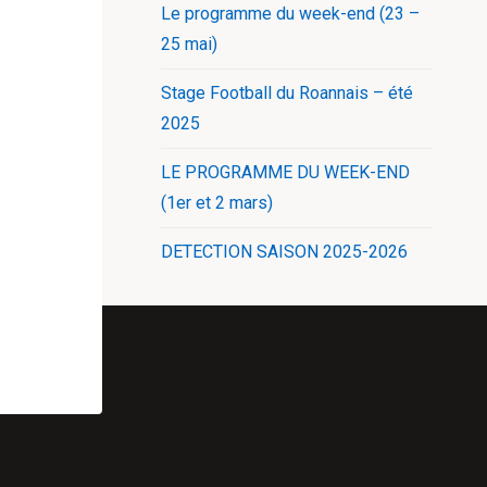
Le programme du week-end (23 –
25 mai)
Stage Football du Roannais – été
2025
LE PROGRAMME DU WEEK-END
(1er et 2 mars)
DETECTION SAISON 2025-2026