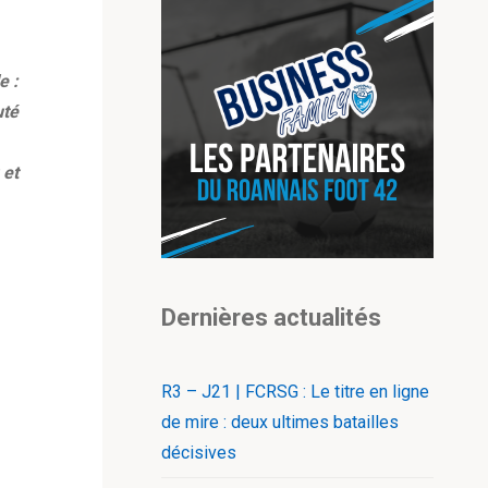
e :
uté
 et
Dernières actualités
R3 – J21 | FCRSG : Le titre en ligne
de mire : deux ultimes batailles
décisives