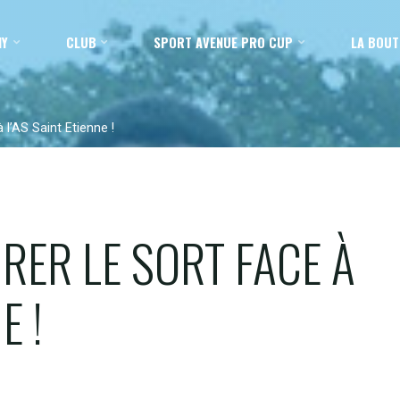
MY
CLUB
SPORT AVENUE PRO CUP
LA BOUT
à l’AS Saint Etienne !
URER LE SORT FACE À
E !