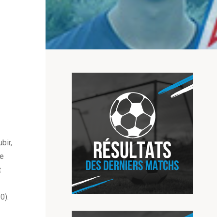
bir,
ne
t
0).