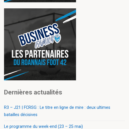
Dernières actualités
R3 – J21 | FCRSG : Le titre en ligne de mire : deux ultimes
batailles décisives
Le programme du week-end (23 – 25 mai)