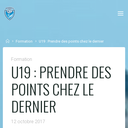
Skip
to
content
Home
Formation
U19 : Prendre des points chez le dernier
Formation
U19 : PRENDRE DES
POINTS CHEZ LE
DERNIER
12 octobre 2017