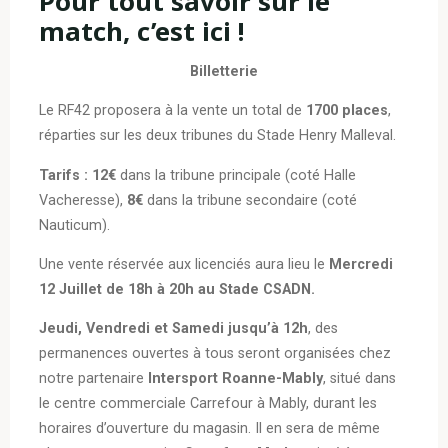
Pour tout savoir sur le
match, c’est ici !
Billetterie
Le RF42 proposera à la vente un total de
1700 places
,
réparties sur les deux tribunes du Stade Henry Malleval.
Tarifs :
12€
dans la tribune principale (coté Halle
Vacheresse),
8€
dans la tribune secondaire (coté
Nauticum).
Une vente réservée aux licenciés aura lieu le
Mercredi
12 Juillet
de 18h à 20h au Stade CSADN.
Jeudi, Vendredi et Samedi jusqu’à 12h
, des
permanences ouvertes à tous seront organisées chez
notre partenaire
Intersport Roanne-Mably
, situé dans
le centre commerciale Carrefour à Mably, durant les
horaires d’ouverture du magasin. Il en sera de même