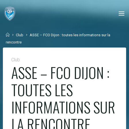
Skip
to
content
Home
Club
ASSE – FCO Dijon : toutes les informations sur la
rencontre
Club
ASSE – FCO DIJON :
TOUTES LES
INFORMATIONS SUR
LA RENCONTRE