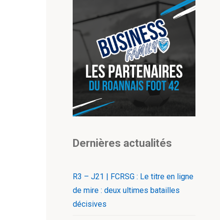
Dernières actualités
R3 – J21 | FCRSG : Le titre en ligne
de mire : deux ultimes batailles
décisives