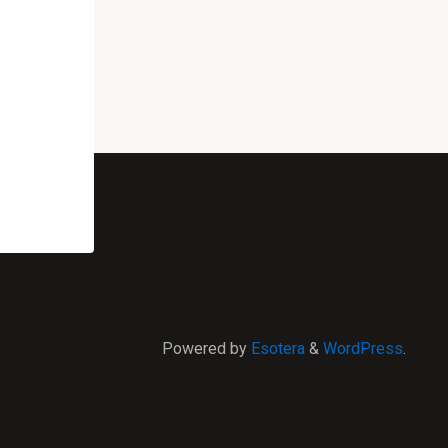
Powered by
Esotera
&
WordPress
.