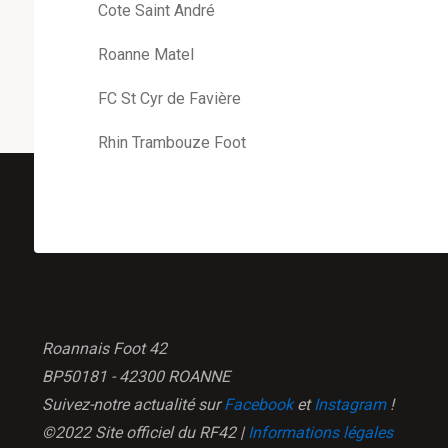
Cote Saint André
Roanne Matel
FC St Cyr de Favière
Rhin Trambouze Foot
Roannais Foot 42
BP50181 - 42300 ROANNE
Suivez-notre actualité sur
Facebook
et
Instagram
!
©2022 Site officiel du RF42 |
Informations légales